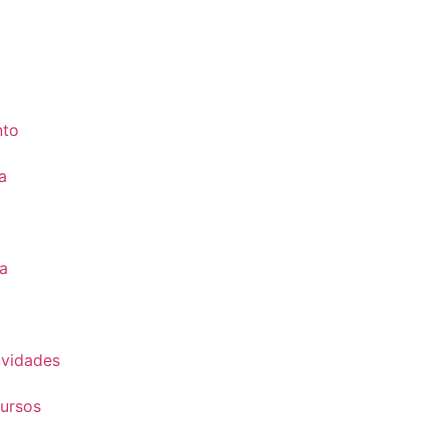
nto
a
a
vidades
ursos