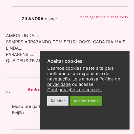
27 de agosto de 2012 às 15:35
ZILANDRA
disse:
AMIGA LINDA….
SEMPRE ARRAZANDO COM SEUS LOOKS..CADA DIA MAIS
LINDA….
PARABENS…..
Aceitar cookies
QUE DEUS TE ABENÇOE :heart:
Usamos cookies neste site para
melhorar a sua experiência de
navegação. Leia a nossa
Política de
privacidade
ou acesse
27 de agosto de 2012 às 16:01
Andreza Goulart
disse:
Configurações de cookies
Rejeitar
Aceitar todos
Muito obrigada Zilandra!
Beijão