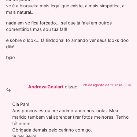
vc é a blogueira mais legal que existe, a mais simpática, a
mais natural…
nada em vc fica forçado… sei que já falei em outros
comentários mas sou tua fã!!!
e sobre o look… tá lindoona! to amando ver seus looks doo
diia!!
bjão
28 de agosto de 2012 às 8:04
Andreza Goulart
disse:
Olá Pah!
Aos poucos estou me aprimorando nos looks. Meu
marido também vai aprender tirar fotos melhores. Tenho
fé! rsrsrs
Obrigada demais pelo carinho comigo.
Super Beijo!