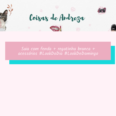
Saia com fenda + regatinha branca +
acessórios #LookDoDia #LookDeDomingo