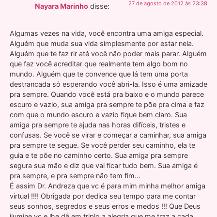
27 de agosto de 2012 às 23:38
Nayara Marinho
disse:
Algumas vezes na vida, você encontra uma amiga especial.
Alguém que muda sua vida simplesmente por estar nela.
Alguém que te faz rir até você não poder mais parar. Alguém
que faz você acreditar que realmente tem algo bom no
mundo. Alguém que te convence que lá tem uma porta
destrancada só esperando você abri-la. Isso é uma amizade
pra sempre. Quando você está pra baixo e o mundo parece
escuro e vazio, sua amiga pra sempre te põe pra cima e faz
com que o mundo escuro e vazio fique bem claro. Sua
amiga pra sempre te ajuda nas horas difíceis, tristes e
confusas. Se você se virar e começar a caminhar, sua amiga
pra sempre te segue. Se você perder seu caminho, ela te
guia e te põe no caminho certo. Sua amiga pra sempre
segura sua mão e diz que vai ficar tudo bem. Sua amiga é
pra sempre, e pra sempre não tem fim…
É assim Dr. Andreza que vc é para mim minha melhor amiga
virtual !!!! Obrigada por dedica seu tempo para me contar
seus sonhos, segredos e seus erros e medos !!! Que Deus
ilumine vc e lhe dê em triplo a alegria que me traz a cada