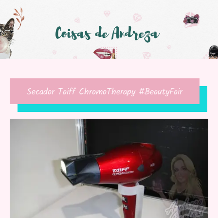
Secador Taiff ChromoTherapy #BeautyFair