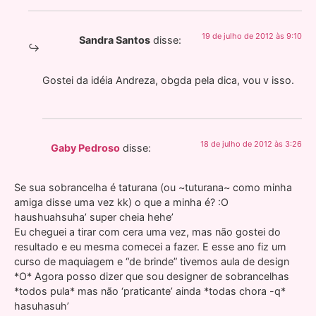
19 de julho de 2012 às 9:10
Sandra Santos
disse:
Gostei da idéia Andreza, obgda pela dica, vou v isso.
18 de julho de 2012 às 3:26
Gaby Pedroso
disse:
Se sua sobrancelha é taturana (ou ~tuturana~ como minha
amiga disse uma vez kk) o que a minha é? :O
haushuahsuha’ super cheia hehe’
Eu cheguei a tirar com cera uma vez, mas não gostei do
resultado e eu mesma comecei a fazer. E esse ano fiz um
curso de maquiagem e “de brinde” tivemos aula de design
*O* Agora posso dizer que sou designer de sobrancelhas
*todos pula* mas não ‘praticante’ ainda *todas chora -q*
hasuhasuh’