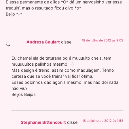
E esse permanente de cílios *O* dá um nervosinho ver esse
trequin’, mas o resultado ficou divo *o*
Beijo *-*
18 de julho de 2012 às 9:03
Andreza Goulart
disse:
Eu chamei ela de taturana pq é muuuuito cheia, tem
muuuuuitos pelinhos mesmo. =)
Mas design é treino, assim como maquiagem. Tenho
certeza que se você treinar vai ficar ótima.
Esses bobinhos dão agonia mesmo, mas não dói nada
não viu?
Beijos Beijos
18 de julho de 2012 às 1:52
Stephanie Bittencourt
disse: