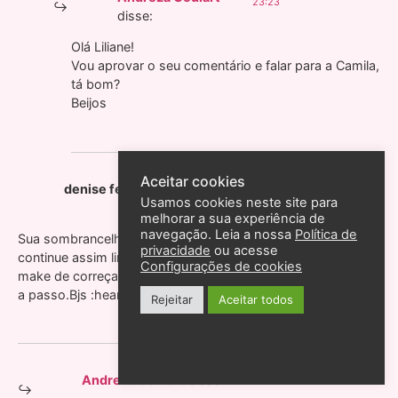
23:23
disse:
Olá Liliane!
Vou aprovar o seu comentário e falar para a Camila,
tá bom?
Beijos
Aceitar cookies
17 de julho de 2012 às 22:49
denise ferreira ramos
disse:
Usamos cookies neste site para
melhorar a sua experiência de
navegação. Leia a nossa
Política de
Sua sombrancelha ficou linda adorei meus parabens
privacidade
ou acesse
continue assim linda e maravilhosa te adoro muito. Faz uma
Configurações de cookies
make de correçao de sombrancelhas pra gente ver o passo
a passo.Bjs :heart:
Rejeitar
Aceitar todos
17 de julho de 2012 às 22:58
Andreza Goulart
disse: