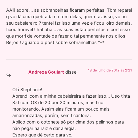
AAiii adorei… as sobrancelhas ficaram perfeitas. Tbm reparei
q vc dá uma quebrada no tom delas, quem faz isso, vc ou
seu cabelereiro ? tentei fzr isso uma vez e ficou loiro demais,
ficou horrivel ! hahaha… as suas estão perfeitas e confesso
que morri de vontade de fazer o tal permanente nos cilios.
Beijos ! aguardo o post sobre sobrancelhas *–*
18 de julho de 2012 às 2:21
Andreza Goulart
disse:
Olá Stephanie!
Aprendi com a minha cabeleireira a fazer isso… Uso tinta
8.0 com OX de 20 por 20 minutos, mas fico
monitorando. Assim elas ficam um pouco mais
amarronzadas, porém, sem ficar loira.
Aplico com o cotonete só por cima dos pelinhos para
não pegar na raiz e dar alergia.
Espero que dê certo para vc.