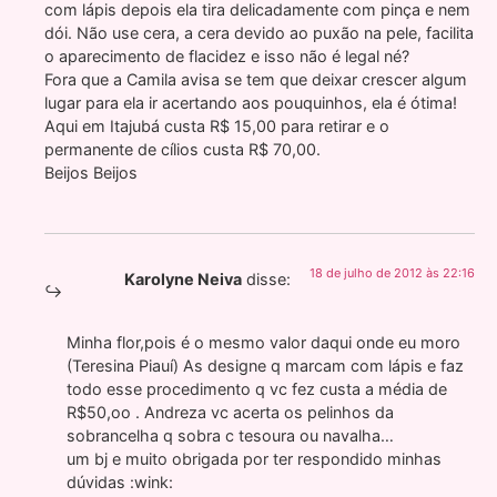
com lápis depois ela tira delicadamente com pinça e nem
dói. Não use cera, a cera devido ao puxão na pele, facilita
o aparecimento de flacidez e isso não é legal né?
Fora que a Camila avisa se tem que deixar crescer algum
lugar para ela ir acertando aos pouquinhos, ela é ótima!
Aqui em Itajubá custa R$ 15,00 para retirar e o
permanente de cílios custa R$ 70,00.
Beijos Beijos
18 de julho de 2012 às 22:16
Karolyne Neiva
disse:
Minha flor,pois é o mesmo valor daqui onde eu moro
(Teresina Piauí) As designe q marcam com lápis e faz
todo esse procedimento q vc fez custa a média de
R$50,oo . Andreza vc acerta os pelinhos da
sobrancelha q sobra c tesoura ou navalha…
um bj e muito obrigada por ter respondido minhas
dúvidas :wink: