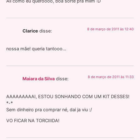
Aii como eu queroooo, boa sorte pra miim :D
8 de março de 2011 às 12:40
Clarice
disse:
nossa mãe! queria tantooo…
8 de março de 2011 às 11:33
Maiara da Silva
disse:
AAAAAAAAAI, ESTOU SONHANDO COM UM KIT DESSES!
*-*
Sem dinheiro pra comprar né, dai ja viu :/
VO FICAR NA TORCIIIDA!