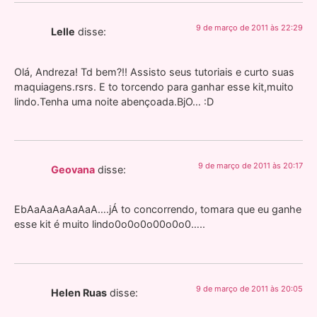
9 de março de 2011 às 22:29
Lelle
disse:
Olá, Andreza! Td bem?!! Assisto seus tutoriais e curto suas
maquiagens.rsrs. E to torcendo para ganhar esse kit,muito
lindo.Tenha uma noite abençoada.BjO… :D
9 de março de 2011 às 20:17
Geovana
disse:
EbAaAaAaAaAaA….jÁ to concorrendo, tomara que eu ganhe
esse kit é muito lindo0o0o0o00o0o0…..
9 de março de 2011 às 20:05
Helen Ruas
disse: