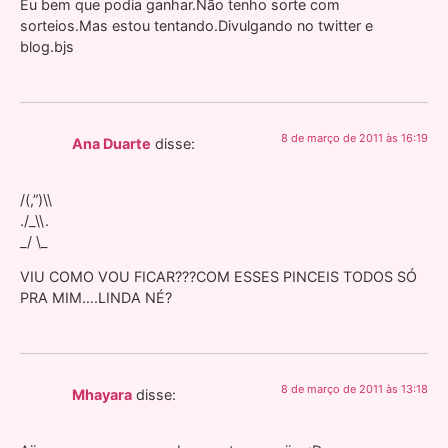
Eu bem que podia ganhar.Não tenho sorte com
sorteios.Mas estou tentando.Divulgando no twitter e
blog.bjs
8 de março de 2011 às 16:19
Ana Duarte
disse:
/(,”)\\
./_\\.
_/ \_
VIU COMO VOU FICAR???COM ESSES PINCEIS TODOS SÓ
PRA MIM….LINDA NÉ?
8 de março de 2011 às 13:18
Mhayara
disse: