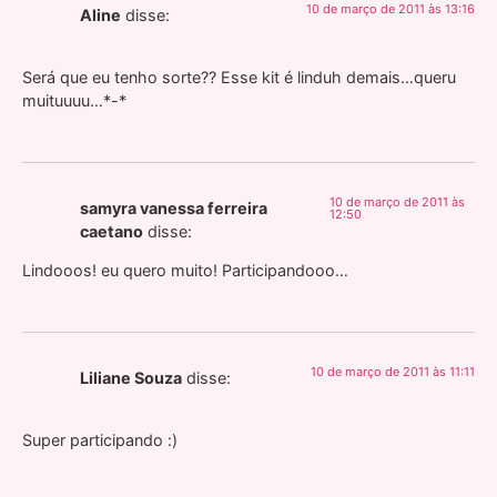
10 de março de 2011 às 13:16
Aline
disse:
Será que eu tenho sorte?? Esse kit é linduh demais…queru
muituuuu…*-*
10 de março de 2011 às
samyra vanessa ferreira
12:50
caetano
disse:
Lindooos! eu quero muito! Participandooo…
10 de março de 2011 às 11:11
Liliane Souza
disse:
Super participando :)