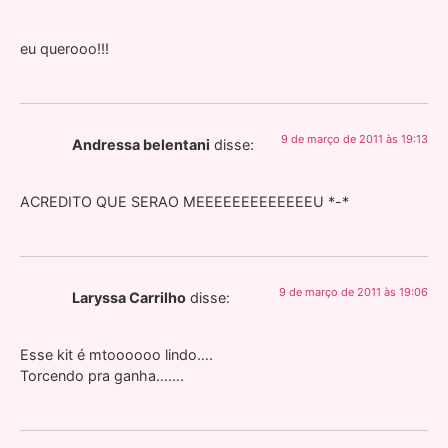
eu querooo!!!
9 de março de 2011 às 19:13
Andressa belentani
disse:
ACREDITO QUE SERAO MEEEEEEEEEEEEEU *-*
9 de março de 2011 às 19:06
Laryssa Carrilho
disse:
Esse kit é mtoooooo lindo….
Torcendo pra ganha…….