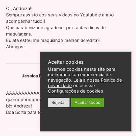
OI, Andreza!!
Sempre assisto aos seus vídeos no Youtube e amoo
acompanhar tudo!!
Que parabenizar e agradecer por tantas dicas de
maquiagens.
Eu até estou me maquiando melhor, acredita?!
Abraços…
Aceitar cookies
Usamos cookies neste site para
melhorar a sua experiência de
4 de março de 2011 às 18:19
Jessica Barbosa
disse:
navegação. Leia a nossa
Política de
privacidade
ou acesse
Configurações de cookies
AAAAAAAAAAAAAAAAAAAAAAAAAAAAAAAAA..eu
querooooooooooooo…Deus me ajude..
Rejeitar
Aceitar todos
bjo.Andreza!
Boa Sorte para todas!