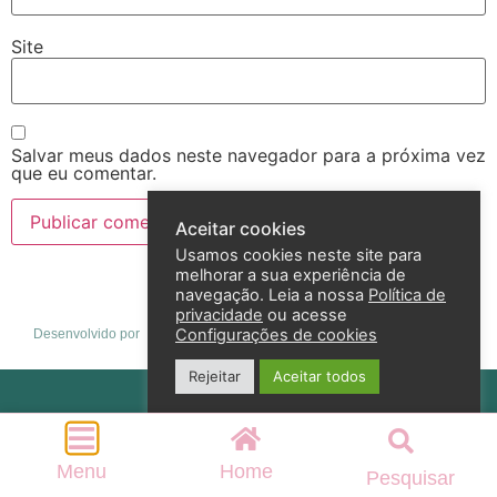
Site
Salvar meus dados neste navegador para a próxima vez
que eu comentar.
Aceitar cookies
Usamos cookies neste site para
melhorar a sua experiência de
navegação. Leia a nossa
Política de
privacidade
ou acesse
Configurações de cookies
Desenvolvido por
Rejeitar
Aceitar todos
Política de privacidade
2026 – Andreza Goulart – Todos os direitos reservados
Menu
Home
Pesquisar