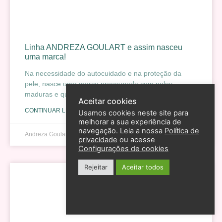
Linha ANDREZA GOULART e assim nasceu
uma marca!
Na necessidade do autocuidado e na proteção da
pele, nasce uma marca preocupada com peles
maduras e que incentiva o amor próprio.
Aceitar cookies
CONTINUAR LENDO »
Usamos cookies neste site para
melhorar a sua experiência de
navegação. Leia a nossa
Política de
Andreza Goulart
22 de agosto de 2023
privacidade
ou acesse
Configurações de cookies
Rejeitar
Aceitar todos