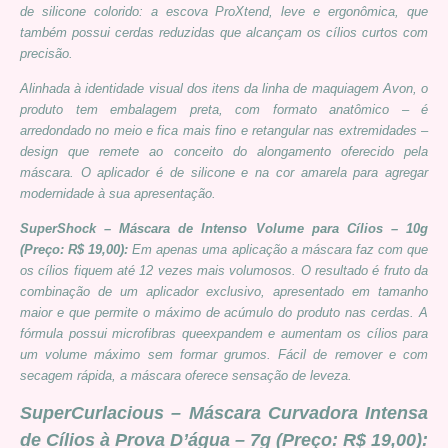
de silicone colorido: a escova ProXtend, leve e ergonômica, que
também possui cerdas reduzidas que alcançam os cílios curtos com
precisão.
Alinhada à identidade visual dos itens da linha de maquiagem Avon, o
produto tem embalagem preta, com formato anatômico – é
arredondado no meio e fica mais fino e retangular nas extremidades –
design que remete ao conceito do alongamento oferecido pela
máscara. O aplicador é de silicone e na cor amarela para agregar
modernidade à sua apresentação.
SuperShock – Máscara de Intenso Volume para Cílios – 10g
(Preço: R$ 19,00):
Em apenas uma aplicação a máscara faz com que
os cílios fiquem até 12 vezes mais volumosos. O resultado é fruto da
combinação de um aplicador exclusivo, apresentado em tamanho
maior e que permite o máximo de acúmulo do produto nas cerdas. A
fórmula possui microfibras queexpandem e aumentam os cílios para
um volume máximo sem formar grumos. Fácil de remover e com
secagem rápida, a máscara oferece sensação de leveza.
SuperCurlacious – Máscara Curvadora Intensa
de Cílios à Prova D’água –
7g (Preço: R$ 19,00):