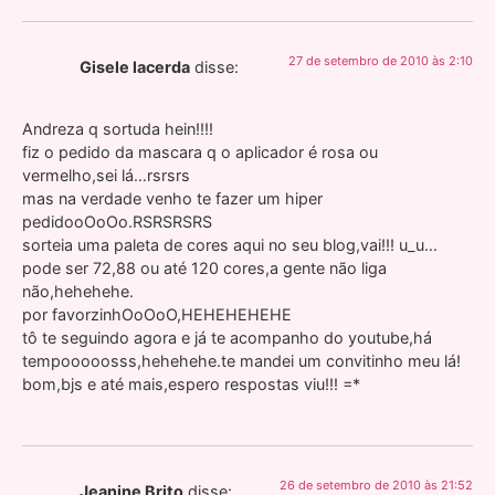
27 de setembro de 2010 às 2:10
Gisele lacerda
disse:
Andreza q sortuda hein!!!!
fiz o pedido da mascara q o aplicador é rosa ou
vermelho,sei lá…rsrsrs
mas na verdade venho te fazer um hiper
pedidooOoOo.RSRSRSRS
sorteia uma paleta de cores aqui no seu blog,vai!!! u_u…
pode ser 72,88 ou até 120 cores,a gente não liga
não,hehehehe.
por favorzinhOoOoO,HEHEHEHEHE
tô te seguindo agora e já te acompanho do youtube,há
tempooooosss,hehehehe.te mandei um convitinho meu lá!
bom,bjs e até mais,espero respostas viu!!! =*
26 de setembro de 2010 às 21:52
Jeanine Brito
disse: