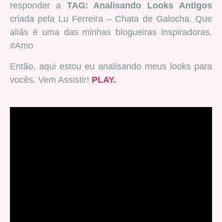
responder a
TAG: Analisando Looks Antigos
criada pela Lu Ferreira – Chata de Galocha. Que
aliás é uma das minhas blogueiras inspiradoras.
#Amo
Então, aqui estou eu analisando meus looks para
vocês. Vem Assistir!
PLAY.