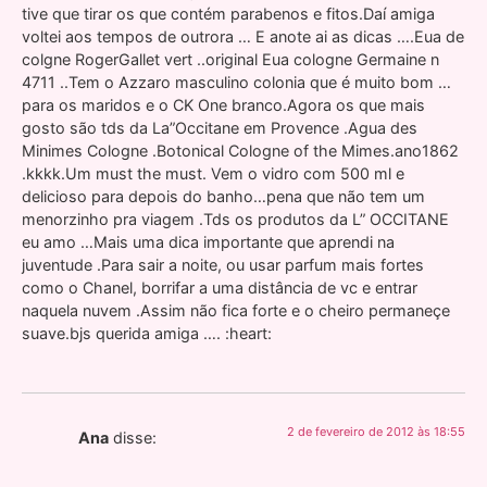
tive que tirar os que contém parabenos e fitos.Daí amiga
voltei aos tempos de outrora … E anote ai as dicas ….Eua de
colgne RogerGallet vert ..original Eua cologne Germaine n
4711 ..Tem o Azzaro masculino colonia que é muito bom …
para os maridos e o CK One branco.Agora os que mais
gosto são tds da La”Occitane em Provence .Agua des
Minimes Cologne .Botonical Cologne of the Mimes.ano1862
.kkkk.Um must the must. Vem o vidro com 500 ml e
delicioso para depois do banho…pena que não tem um
menorzinho pra viagem .Tds os produtos da L” OCCITANE
eu amo …Mais uma dica importante que aprendi na
juventude .Para sair a noite, ou usar parfum mais fortes
como o Chanel, borrifar a uma distância de vc e entrar
naquela nuvem .Assim não fica forte e o cheiro permaneçe
suave.bjs querida amiga …. :heart:
2 de fevereiro de 2012 às 18:55
Ana
disse: