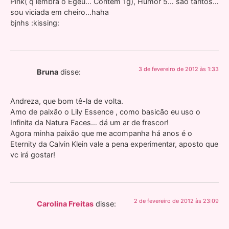
Pink( q lembra o Egeu… Contém 1g), Humor 5… são tantos…
sou viciada em cheiro…haha
bjnhs :kissing:
3 de fevereiro de 2012 às 1:33
Bruna
disse:
Andreza, que bom tê-la de volta.
Amo de paixão o Lily Essence , como basicão eu uso o
Infinita da Natura Faces… dá um ar de frescor!
Agora minha paixão que me acompanha há anos é o
Eternity da Calvin Klein vale a pena experimentar, aposto que
vc irá gostar!
2 de fevereiro de 2012 às 23:09
Carolina Freitas
disse: