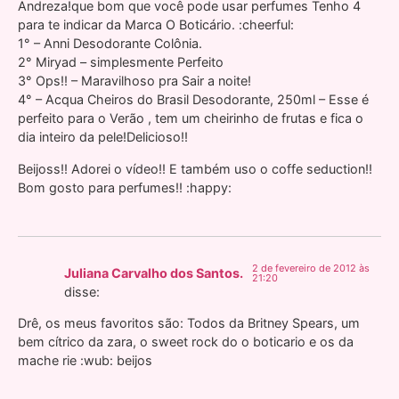
Andreza!que bom que você pode usar perfumes Tenho 4
para te indicar da Marca O Boticário. :cheerful:
1° – Anni Desodorante Colônia.
2° Miryad – simplesmente Perfeito
3° Ops!! – Maravilhoso pra Sair a noite!
4° – Acqua Cheiros do Brasil Desodorante, 250ml – Esse é
perfeito para o Verão , tem um cheirinho de frutas e fica o
dia inteiro da pele!Delicioso!!
Beijoss!! Adorei o vídeo!! E também uso o coffe seduction!!
Bom gosto para perfumes!! :happy:
2 de fevereiro de 2012 às
Juliana Carvalho dos Santos.
21:20
disse:
Drê, os meus favoritos são: Todos da Britney Spears, um
bem cítrico da zara, o sweet rock do o boticario e os da
mache rie :wub: beijos