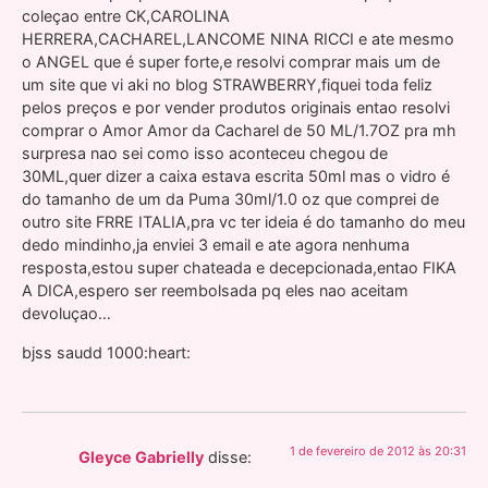
coleçao entre CK,CAROLINA
HERRERA,CACHAREL,LANCOME NINA RICCI e ate mesmo
o ANGEL que é super forte,e resolvi comprar mais um de
um site que vi aki no blog STRAWBERRY,fiquei toda feliz
pelos preços e por vender produtos originais entao resolvi
comprar o Amor Amor da Cacharel de 50 ML/1.7OZ pra mh
surpresa nao sei como isso aconteceu chegou de
30ML,quer dizer a caixa estava escrita 50ml mas o vidro é
do tamanho de um da Puma 30ml/1.0 oz que comprei de
outro site FRRE ITALIA,pra vc ter ideia é do tamanho do meu
dedo mindinho,ja enviei 3 email e ate agora nenhuma
resposta,estou super chateada e decepcionada,entao FIKA
A DICA,espero ser reembolsada pq eles nao aceitam
devoluçao…
bjss saudd 1000:heart:
1 de fevereiro de 2012 às 20:31
Gleyce Gabrielly
disse: