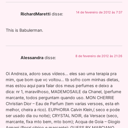
14 de fevereiro de 2012 às 7:37
RichardMaretti
disse:
This is Babulerman.
8 de fevereiro de 2012 às 21:26
Alessandra
disse:
Oi Andreza, adoro seus vídeos… eles sao uma terapia pra
mim, que bom que vc voltou… tb sofro com minhas dietas,
mas estou aqui para falar dos meus perfumes e deixo a
dica: nr 1, maravilhoso, MADEMOSAILE da Chanel, (perfume
marcante, todos perguntam quando uso. MON CHERRIE
Christian Dior – Eau de Parfum (tem varias versoes, esta eh
melhor, cheira a rico). EUPHORIA Calvin Klein,( seco e pode
ser usado dia ou noite); CRYSTAL NOIR, da Versace (seco,
marcante, fixa mto bem, mto bom); Acqua de Goia – Giogio
Armani (floral citrico e marcante); GUESS BY MARCIANO