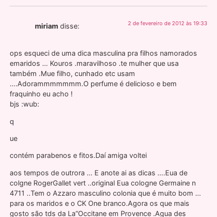
2 de fevereiro de 2012 às 19:33
miriam
disse:
ops esqueci de uma dica masculina pra filhos namorados
emaridos … Kouros .maravilhoso .te mulher que usa
também .Mue filho, cunhado etc usam
….Adorammmmmmm.O perfume é delicioso e bem
fraquinho eu acho !
bjs :wub:
q
ue
contém parabenos e fitos.Daí amiga voltei
aos tempos de outrora … E anote ai as dicas ….Eua de
colgne RogerGallet vert ..original Eua cologne Germaine n
4711 ..Tem o Azzaro masculino colonia que é muito bom …
para os maridos e o CK One branco.Agora os que mais
gosto são tds da La”Occitane em Provence .Agua des