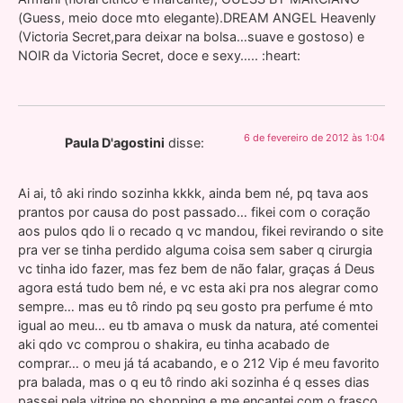
(Guess, meio doce mto elegante).DREAM ANGEL Heavenly
(Victoria Secret,para deixar na bolsa…suave e gostoso) e
NOIR da Victoria Secret, doce e sexy….. :heart:
6 de fevereiro de 2012 às 1:04
Paula D'agostini
disse:
Ai ai, tô aki rindo sozinha kkkk, ainda bem né, pq tava aos
prantos por causa do post passado… fikei com o coração
aos pulos qdo li o recado q vc mandou, fikei revirando o site
pra ver se tinha perdido alguma coisa sem saber q cirurgia
vc tinha ido fazer, mas fez bem de não falar, graças á Deus
agora está tudo bem né, e vc esta aki pra nos alegrar como
sempre… mas eu tô rindo pq seu gosto pra perfume é mto
igual ao meu… eu tb amava o musk da natura, até comentei
aki qdo vc comprou o shakira, eu tinha acabado de
comprar… o meu já tá acabando, e o 212 Vip é meu favorito
pra balada, mas o q eu tô rindo aki sozinha é q esses dias
passei pela vitrine no shopping e me encantei com o frasco