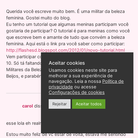
Querida você escreve muito bem. É uma militar da beleza
feminina. Gostei muito do blog.
Eu tenho um tutorial que algumas meninas participam você
gostaria de participar? O tutorial é para meninas como você
que escreve bem e amante de tudo que convém a beleza
feminina. Aqui está o link pra você saber como participar:
http://flashesd.blogspot.com/2012/01/novo-tutorial.html
Vem participar com a gente flor nesse mesmo blog. Você é
Aceitar cookies
10. Só tá faltando você pra participar do nosso grupo de
Militares da Beleza feminina te espero!
Usamos cookies neste site para
melhorar a sua experiência de
Beijos, e parabéns pelo o blog.
navegação. Leia a nossa
Política de
privacidade
ou acesse
Configurações de cookies
Rejeitar
Aceitar todos
1 de fevereiro de 2012 às 17:19
carol
disse:
esse lola eh realmente Divo *–*
Estou muito feliz de vc estar de volta, estava me sentindo