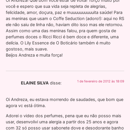
Oi Andreza! Que bom você estar de volta! Torço muito por
você e espero que sua vida seja repleta de alegrias,
felicidade, amor, doçura, paz e muuuuuuuuuuita saúde! Para
as meninas que usam o Coffe Seduction (adoro!): aqui no RS
ele não saiu de linha não, haviam dito isso mas ele retornou.
Assim como uma das meninas falou, pra quem gosta de
perfumes doces o Ricci Ricci é bem doce e diferente, uma
delícia. O Lily Essence de O Boticário também é muito
gostoso, mais suave.
Beijos Andreza e muita força!
1 de fevereiro de 2012 às 18:09
ELAINE SILVA
disse:
Oi Andreza, eu estava morrendo de saudades, que bom que
agora vc está ótima.
Adorei o video dos perfumes, pena que eu não posso mais
usar, desenvolivi uma alergia a partir dos 25 anos e agora
com 32 só posso usar sabonete dove e desodorante banho