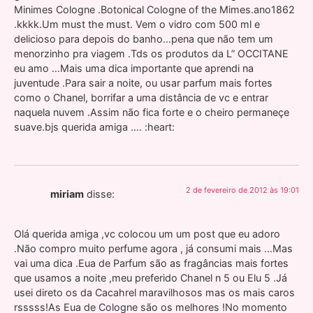
Minimes Cologne .Botonical Cologne of the Mimes.ano1862
.kkkk.Um must the must. Vem o vidro com 500 ml e
delicioso para depois do banho…pena que não tem um
menorzinho pra viagem .Tds os produtos da L” OCCITANE
eu amo …Mais uma dica importante que aprendi na
juventude .Para sair a noite, ou usar parfum mais fortes
como o Chanel, borrifar a uma distância de vc e entrar
naquela nuvem .Assim não fica forte e o cheiro permaneçe
suave.bjs querida amiga …. :heart:
2 de fevereiro de 2012 às 19:01
miriam
disse:
Olá querida amiga ,vc colocou um um post que eu adoro
.Não compro muito perfume agora , já consumi mais …Mas
vai uma dica .Eua de Parfum são as fragâncias mais fortes
que usamos a noite ,meu preferido Chanel n 5 ou Elu 5 .Já
usei direto os da Cacahrel maravilhosos mas os mais caros
rsssss!As Eua de Cologne são os melhores !No momento