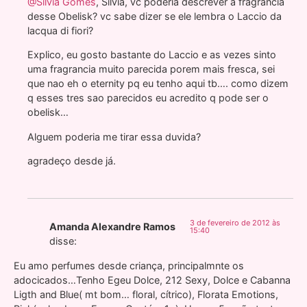
@Silvia Gomes
, Silvia, vc poderia descrever a fragrância
desse Obelisk? vc sabe dizer se ele lembra o Laccio da
lacqua di fiori?
Explico, eu gosto bastante do Laccio e as vezes sinto
uma fragrancia muito parecida porem mais fresca, sei
que nao eh o eternity pq eu tenho aqui tb…. como dizem
q esses tres sao parecidos eu acredito q pode ser o
obelisk…
Alguem poderia me tirar essa duvida?
agradeço desde já.
3 de fevereiro de 2012 às
Amanda Alexandre Ramos
15:40
disse:
Eu amo perfumes desde criança, principalmnte os
adocicados…Tenho Egeu Dolce, 212 Sexy, Dolce e Cabanna
Ligth and Blue( mt bom… floral, cítrico), Florata Emotions,