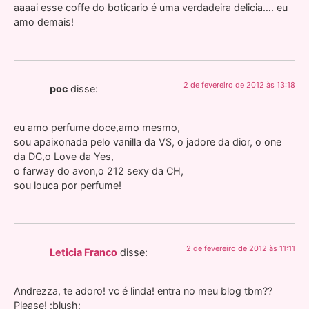
aaaai esse coffe do boticario é uma verdadeira delicia…. eu
amo demais!
2 de fevereiro de 2012 às 13:18
poc
disse:
eu amo perfume doce,amo mesmo,
sou apaixonada pelo vanilla da VS, o jadore da dior, o one
da DC,o Love da Yes,
o farway do avon,o 212 sexy da CH,
sou louca por perfume!
2 de fevereiro de 2012 às 11:11
Leticia Franco
disse:
Andrezza, te adoro! vc é linda! entra no meu blog tbm??
Please! :blush: