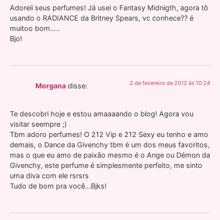
Adoreii seus perfumes! Já usei o Fantasy Midnigth, agora tô
usando o RADIANCE da Britney Spears, vc conhece?? é
muitoo bom…..
Bjo!
2 de fevereiro de 2012 às 10:24
Morgana
disse:
Te descobri hoje e estou amaaaando o blog! Agora vou
visitar seempre ;)
Tbm adoro perfumes! O 212 Vip e 212 Sexy eu tenho e amo
demais, o Dance da Givenchy tbm é um dos meus favoritos,
mas o que eu amo de paixão mesmo é o Ange ou Démon da
Givenchy, este perfume é simplesmente perfeito, me sinto
uma diva com ele rsrsrs
Tudo de bom pra você…Bjks!