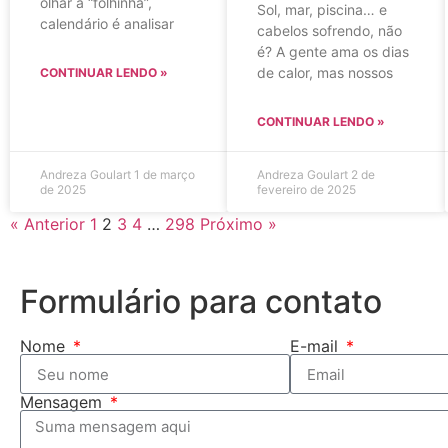
olhar a “folhinha”,
Sol, mar, piscina… e
calendário é analisar
cabelos sofrendo, não
é? A gente ama os dias
de calor, mas nossos
CONTINUAR LENDO »
CONTINUAR LENDO »
Andreza Goulart
1 de março
Andreza Goulart
2 de
de 2025
fevereiro de 2025
« Anterior
1
2
3
4
…
298
Próximo »
Formulário para contato
Nome
E-mail
Mensagem