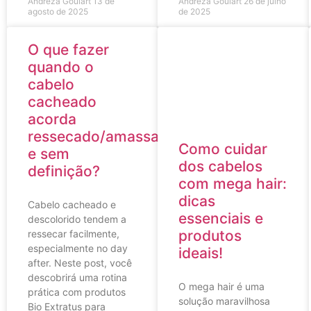
Andreza Goulart
13 de
Andreza Goulart
26 de julho
agosto de 2025
de 2025
O que fazer
quando o
cabelo
cacheado
acorda
ressecado/amassado
Como cuidar
e sem
dos cabelos
definição?
com mega hair:
dicas
Cabelo cacheado e
essenciais e
descolorido tendem a
produtos
ressecar facilmente,
especialmente no day
ideais!
after. Neste post, você
descobrirá uma rotina
O mega hair é uma
prática com produtos
solução maravilhosa
Bio Extratus para