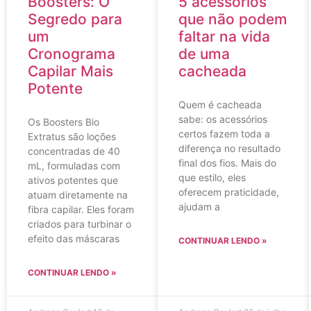
5 acessórios
Boosters: O
que não podem
Segredo para
faltar na vida
um
de uma
Cronograma
cacheada
Capilar Mais
Potente
Quem é cacheada
sabe: os acessórios
Os Boosters Bio
certos fazem toda a
Extratus são loções
diferença no resultado
concentradas de 40
final dos fios. Mais do
mL, formuladas com
que estilo, eles
ativos potentes que
oferecem praticidade,
atuam diretamente na
ajudam a
fibra capilar. Eles foram
criados para turbinar o
efeito das máscaras
CONTINUAR LENDO »
CONTINUAR LENDO »