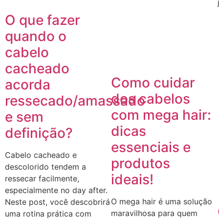
O que fazer
quando o
cabelo
cacheado
Como cuidar
acorda
dos cabelos
ressecado/amassado
com mega hair:
e sem
dicas
definição?
essenciais e
Cabelo cacheado e
produtos
descolorido tendem a
ideais!
ressecar facilmente,
especialmente no day after.
O mega hair é uma solução
Neste post, você descobrirá
maravilhosa para quem
uma rotina prática com