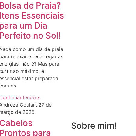
Bolsa de Praia?
Itens Essenciais
para um Dia
Perfeito no Sol!
Nada como um dia de praia
para relaxar e recarregar as
energias, não é? Mas para
curtir ao máximo, é
essencial estar preparada
com os
Continuar lendo »
Andreza Goulart
27 de
março de 2025
Cabelos
Sobre mim!
Prontos para