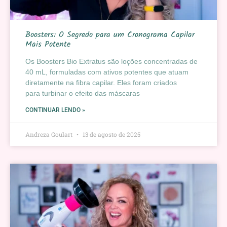
Boosters: O Segredo para um Cronograma Capilar
Mais Potente
Os Boosters Bio Extratus são loções concentradas de
40 mL, formuladas com ativos potentes que atuam
diretamente na fibra capilar. Eles foram criados
para turbinar o efeito das máscaras
CONTINUAR LENDO »
Andreza Goulart
13 de agosto de 2025