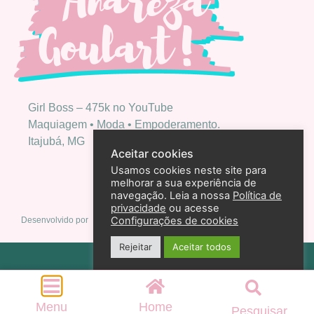
Girl Boss – 475k no YouTube
Maquiagem • Moda • Empoderamento.
Itajubá, MG
Aceitar cookies
Usamos cookies neste site para
melhorar a sua experiência de
navegação. Leia a nossa
Política de
privacidade
ou acesse
Configurações de cookies
Desenvolvido por
Rejeitar
Aceitar todos
Política de privacidade
2026 – Andreza Goulart – Todos os direitos reservados
Menu
Home
Pesquisar