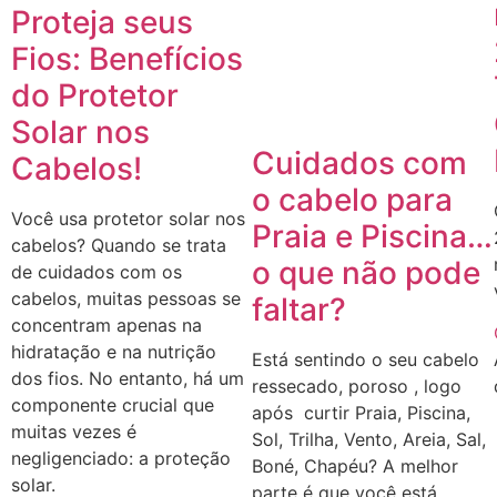
Proteja seus
Fios: Benefícios
do Protetor
Solar nos
Cuidados com
Cabelos!
o cabelo para
Você usa protetor solar nos
Praia e Piscina…
cabelos? Quando se trata
o que não pode
de cuidados com os
cabelos, muitas pessoas se
faltar?
concentram apenas na
hidratação e na nutrição
Está sentindo o seu cabelo
dos fios. No entanto, há um
ressecado, poroso , logo
componente crucial que
após curtir Praia, Piscina,
muitas vezes é
Sol, Trilha, Vento, Areia, Sal,
negligenciado: a proteção
Boné, Chapéu? A melhor
solar.
parte é que você está