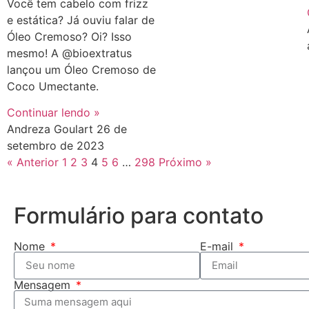
Você tem cabelo com frizz
e estática? Já ouviu falar de
Óleo Cremoso? Oi? Isso
mesmo! A @bioextratus
lançou um Óleo Cremoso de
Coco Umectante.
Continuar lendo »
Andreza Goulart
26 de
setembro de 2023
« Anterior
1
2
3
4
5
6
…
298
Próximo »
Formulário para contato
Nome
E-mail
Mensagem