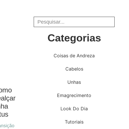
Categorias
Coisas de Andreza
Cabelos
Unhas
Como
Emagrecimento
alçar
nha
Look Do Dia
tus
Tutoriais
ansição