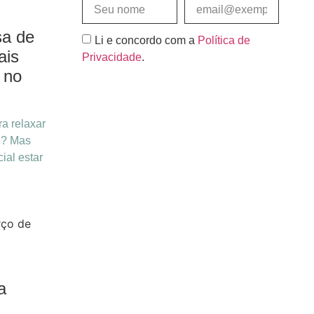
sa de
Li e concordo com a
Política de
ais
Privacidade
.
 no
Assinar e Receber
a relaxar
é? Mas
ial estar
ço de
a