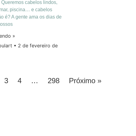
! Queremos cabelos lindos,
 mar, piscina… e cabelos
ão é? A gente ama os dias de
nossos
lendo »
oulart
2 de fevereiro de
3
4
…
298
Próximo »