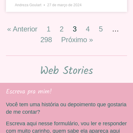
Andreza Goulart
27 de março de 2024
« Anterior
1
2
3
4
5
…
298
Próximo »
Web Stories
Escreva pra mim!
Você tem uma história ou depoimento que gostaria
de me contar?
Escreva aqui nesse formulário, vou ler e responder
com muito carinho, quem sabe ela apareça aqui