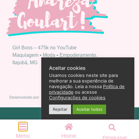
Girl Boss – 475k no YouTube
Maquiagem • Moda • Empoderamento.
Itajubá, MG
Aceitar cookies
Usamos cookies neste site para
melhorar a sua experiência de
navegação. Leia a nossa
Política de
privacidade
ou acesse
Configurações de cookies
Desenvolvido por
Rejeitar
Aceitar todos
Política de privacidade
2026 – Andreza Goulart – Todos os direitos reservados
Menu
Home
Pesquisar