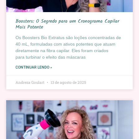
Boosters: O Segredo para um Cronograma Capilar
Mais Potente
Os Boosters Bio Extratus são loções concentradas de
40 mL, formuladas com ativos potentes que atuam
diretamente na fibra capilar. Eles foram criados
para turbinar o efeito das máscaras
CONTINUAR LENDO »
Andreza Goulart
13 de agosto de 2025