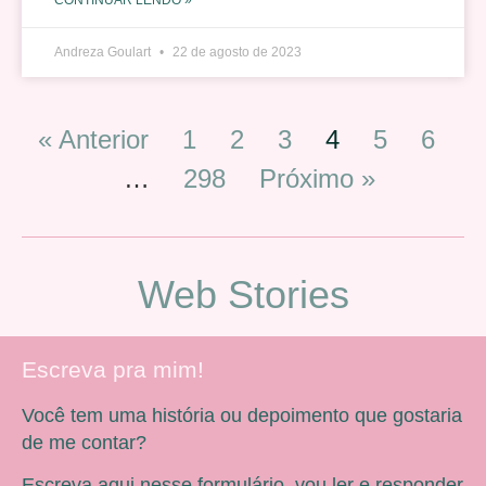
Andreza Goulart
22 de agosto de 2023
« Anterior
1
2
3
4
5
6
…
298
Próximo »
Web Stories
Escreva pra mim!
Você tem uma história ou depoimento que gostaria
de me contar?
Escreva aqui nesse formulário, vou ler e responder