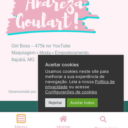
Girl Boss – 475k no YouTube
Maquiagem • Moda • Empoderamento.
Itajubá, MG
Aceitar cookies
Usamos cookies neste site para
melhorar a sua experiência de
navegação. Leia a nossa
Política de
privacidade
ou acesse
Configurações de cookies
Desenvolvido por
Rejeitar
Aceitar todos
Política de privacidade
2026 – Andreza Goulart – Todos os direitos reservados
Menu
Home