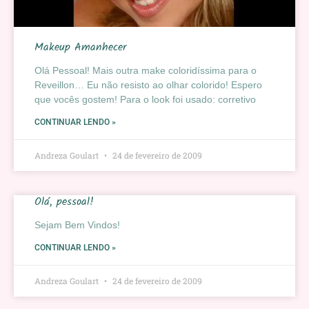
Makeup Amanhecer
Olá Pessoal! Mais outra make coloridíssima para o
Reveillon… Eu não resisto ao olhar colorido! Espero
que vocês gostem! Para o look foi usado: corretivo
CONTINUAR LENDO »
Andreza Goulart
24 de fevereiro de 2009
Olá, pessoal!
Sejam Bem Vindos!
CONTINUAR LENDO »
Andreza Goulart
24 de fevereiro de 2009