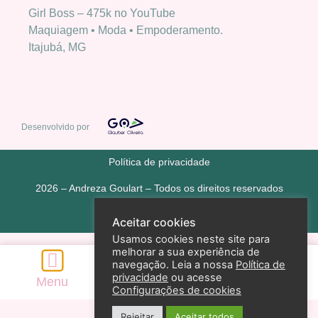
Girl Boss – 475k no YouTube
Maquiagem • Moda • Empoderamento.
Itajubá, MG
Desenvolvido por
Política de privacidade
2026 – Andreza Goulart – Todos os direitos reservados
Aceitar cookies
Usamos cookies neste site para
melhorar a sua experiência de
navegação. Leia a nossa
Política de
privacidade
ou acesse
Menu
Home
Pesquisar
Configurações de cookies
Rejeitar
Aceitar todos