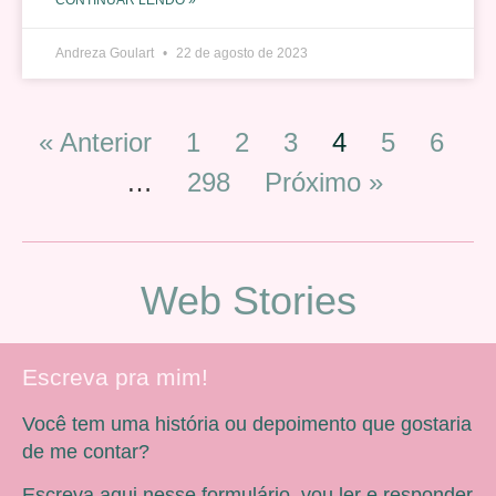
Andreza Goulart
22 de agosto de 2023
« Anterior
1
2
3
4
5
6
…
298
Próximo »
Web Stories
Escreva pra mim!
Você tem uma história ou depoimento que gostaria
de me contar?
Escreva aqui nesse formulário, vou ler e responder