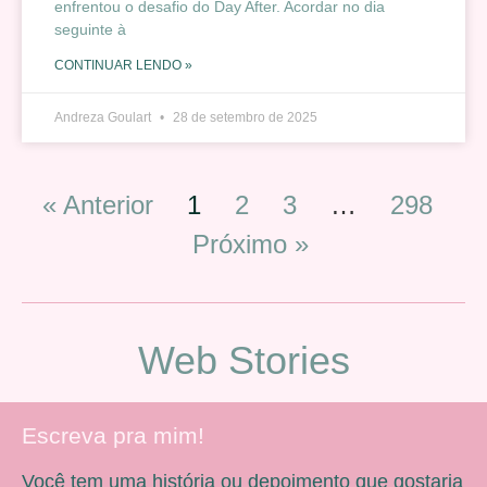
enfrentou o desafio do Day After. Acordar no dia
seguinte à
CONTINUAR LENDO »
Andreza Goulart
28 de setembro de 2025
« Anterior
1
2
3
…
298
Próximo »
Web Stories
Escreva pra mim!
Você tem uma história ou depoimento que gostaria