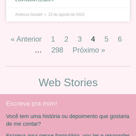
Andreza Goulart
22 de agosto de 2023
« Anterior
1
2
3
4
5
6
…
298
Próximo »
Web Stories
Escreva pra mim!
Você tem uma história ou depoimento que gostaria
de me contar?
Escreva aqui nesse formulário, vou ler e responder