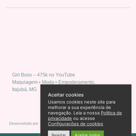
Girl Boss – 475k no YouTube
Maquiagem • Moda • Empoderamento.
Itajubá, MG
Aceitar cookies
Usamos cookies neste site para
melhorar a sua experiência de
navegação. Leia a nossa
Política de
privacidade
ou acesse
Configurações de cookies
Desenvolvido por
Rejeitar
Aceitar todos