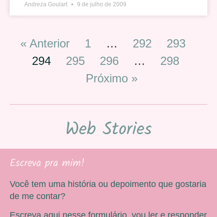
Andreza Goulart
9 de julho de 2009
« Anterior
1
…
292
293
294
295
296
…
298
Próximo »
Web Stories
Escreva pra mim!
Você tem uma história ou depoimento que gostaria
de me contar?
Escreva aqui nesse formulário, vou ler e responder