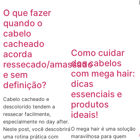
O que fazer
quando o
cabelo
cacheado
Como cuidar
acorda
dos cabelos
ressecado/amassado
com mega hair:
e sem
dicas
definição?
essenciais e
Cabelo cacheado e
produtos
descolorido tendem a
ideais!
ressecar facilmente,
especialmente no day after.
O mega hair é uma solução
Neste post, você descobrirá
maravilhosa para quem
uma rotina prática com