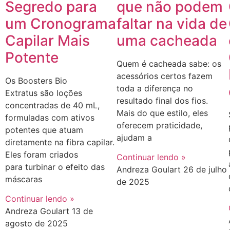
que não podem
Segredo para
faltar na vida de
um Cronograma
uma cacheada
Capilar Mais
Potente
Quem é cacheada sabe: os
acessórios certos fazem
Os Boosters Bio
toda a diferença no
Extratus são loções
resultado final dos fios.
concentradas de 40 mL,
Mais do que estilo, eles
formuladas com ativos
oferecem praticidade,
potentes que atuam
ajudam a
diretamente na fibra capilar.
Eles foram criados
Continuar lendo »
para turbinar o efeito das
Andreza Goulart
26 de julho
máscaras
de 2025
Continuar lendo »
Andreza Goulart
13 de
agosto de 2025