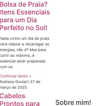
Bolsa de Praia?
Itens Essenciais
para um Dia
Perfeito no Sol!
Nada como um dia de praia
para relaxar e recarregar as
energias, não é? Mas para
curtir ao máximo, é
essencial estar preparada
com os
Continuar lendo »
Andreza Goulart
27 de
março de 2025
Cabelos
Sobre mim!
Prontos para