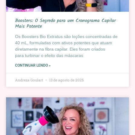
Boosters: O Segredo para um Cronograma Capilar
Mais Potente
Os Boosters Bio Extratus são loções concentradas de
40 mL, formuladas com ativos potentes que atuam
diretamente na fibra capilar. Eles foram criados
para turbinar o efeito das máscaras
CONTINUAR LENDO »
Andreza Goulart
13 de agosto de 2025