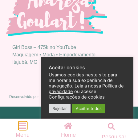
Girl Boss – 475k no YouTube
Maquiagem • Moda • Empoderamento.
Itajubá, MG
Aceitar cookies
Usamos cookies neste site para
melhorar a sua experiência de
navegação. Leia a nossa
Política de
privacidade
ou acesse
Configurações de cookies
Desenvolvido por
Rejeitar
Aceitar todos
Política de privacidade
2026 – Andreza Goulart – Todos os direitos reservados
Menu
Home
Pesquisar