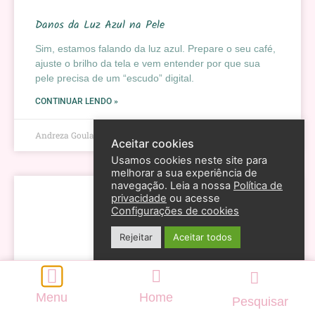
Danos da Luz Azul na Pele
Sim, estamos falando da luz azul. Prepare o seu café,
ajuste o brilho da tela e vem entender por que sua
pele precisa de um “escudo” digital.
CONTINUAR LENDO »
Andreza Goulart
6 de abril de 2026
Aceitar cookies
Usamos cookies neste site para
melhorar a sua experiência de
navegação. Leia a nossa
Política de
privacidade
ou acesse
Configurações de cookies
Rejeitar
Aceitar todos
Menu
Home
Pesquisar