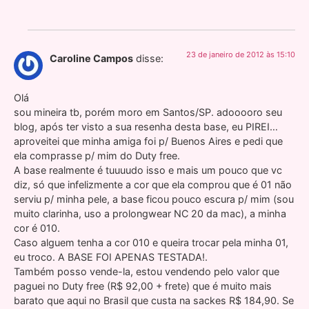
23 de janeiro de 2012 às 15:10
Caroline Campos
disse:
Olá
sou mineira tb, porém moro em Santos/SP. adooooro seu
blog, após ter visto a sua resenha desta base, eu PIREI…
aproveitei que minha amiga foi p/ Buenos Aires e pedi que
ela comprasse p/ mim do Duty free.
A base realmente é tuuuudo isso e mais um pouco que vc
diz, só que infelizmente a cor que ela comprou que é 01 não
serviu p/ minha pele, a base ficou pouco escura p/ mim (sou
muito clarinha, uso a prolongwear NC 20 da mac), a minha
cor é 010.
Caso alguem tenha a cor 010 e queira trocar pela minha 01,
eu troco. A BASE FOI APENAS TESTADA!.
Também posso vende-la, estou vendendo pelo valor que
paguei no Duty free (R$ 92,00 + frete) que é muito mais
barato que aqui no Brasil que custa na sackes R$ 184,90. Se