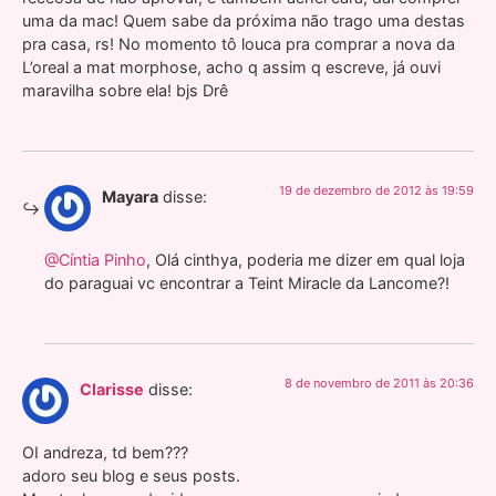
uma da mac! Quem sabe da próxima não trago uma destas
pra casa, rs! No momento tô louca pra comprar a nova da
L’oreal a mat morphose, acho q assim q escreve, já ouvi
maravilha sobre ela! bjs Drê
19 de dezembro de 2012 às 19:59
Mayara
disse:
@Cíntia Pinho
, Olá cinthya, poderia me dizer em qual loja
do paraguai vc encontrar a Teint Miracle da Lancome?!
8 de novembro de 2011 às 20:36
Clarisse
disse:
OI andreza, td bem???
adoro seu blog e seus posts.