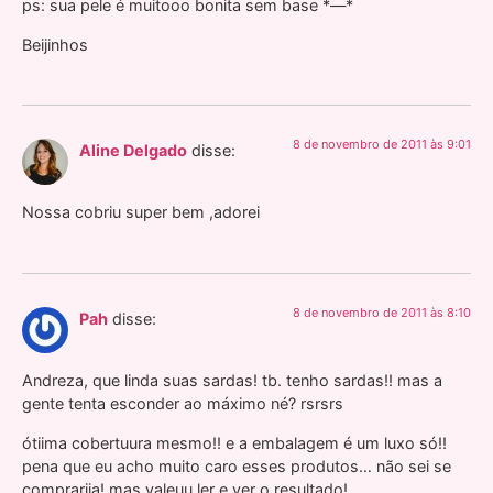
ps: sua pele é muitooo bonita sem base *—*
Beijinhos
8 de novembro de 2011 às 9:01
Aline Delgado
disse:
Nossa cobriu super bem ,adorei
8 de novembro de 2011 às 8:10
Pah
disse:
Andreza, que linda suas sardas! tb. tenho sardas!! mas a
gente tenta esconder ao máximo né? rsrsrs
ótiima cobertuura mesmo!! e a embalagem é um luxo só!!
pena que eu acho muito caro esses produtos… não sei se
comprariia! mas valeuu ler e ver o resultado!