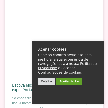
Aceitar cookies
Usamos cookies neste site para
melhorar a sua experiência de
navegação. Leia a nossa
Política de
privacidade
ou acesse
Configurações de cookies
Rejeitar
Aceitar todos
Escova Michel Mercier vale a pena? Minha
experiência após 10 anos
Só esses dias me dei conta que, durante dez anos, eu
usei a mesma marca de escova de cabelo. Não por
apego emocional. Mas porque