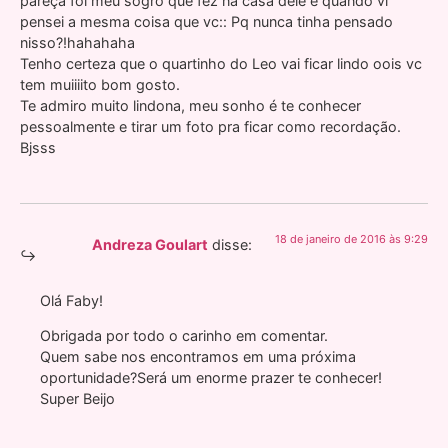
pareça foi meu sogro que fez na casa dele e quando vi
pensei a mesma coisa que vc:: Pq nunca tinha pensado
nisso?!hahahaha
Tenho certeza que o quartinho do Leo vai ficar lindo oois vc
tem muiiiito bom gosto.
Te admiro muito lindona, meu sonho é te conhecer
pessoalmente e tirar um foto pra ficar como recordação.
Bjsss
18 de janeiro de 2016 às 9:29
Andreza Goulart
disse:
Olá Faby!
Obrigada por todo o carinho em comentar.
Quem sabe nos encontramos em uma próxima
oportunidade?Será um enorme prazer te conhecer!
Super Beijo