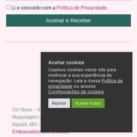
Li e concordo com a
Política de Privacidade
.
Assinar e Receber
Aceitar cookies
Usamos cookies neste site para
melhorar a sua experiência de
navegação. Leia a nossa
Política de
privacidade
ou acesse
Configurações de cookies
Rejeitar
Aceitar todos
Girl Boss – 475k no YouTube
Maquiagem • Moda • Empoderamento.
Itajubá, MG – Caixa Postal 166 CEP 37500-970
Embaixadora Bio Extratus