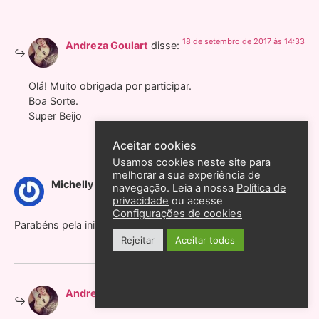
18 de setembro de 2017 às 14:33
Andreza Goulart
disse:
Olá! Muito obrigada por participar.
Boa Sorte.
Super Beijo
Aceitar cookies
Usamos cookies neste site para
melhorar a sua experiência de
18 de setembro de 2017 às 9:31
Michelly
disse:
navegação. Leia a nossa
Política de
privacidade
ou acesse
Configurações de cookies
Parabéns pela iniciativa ?
Rejeitar
Aceitar todos
18 de setembro de 2017 às 14:34
Andreza Goulart
disse: