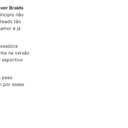
oxer Braids
rincipio não
teado tão
 amor e já
oxeadora
inha na versão
o esportivo
m peso
m por esses