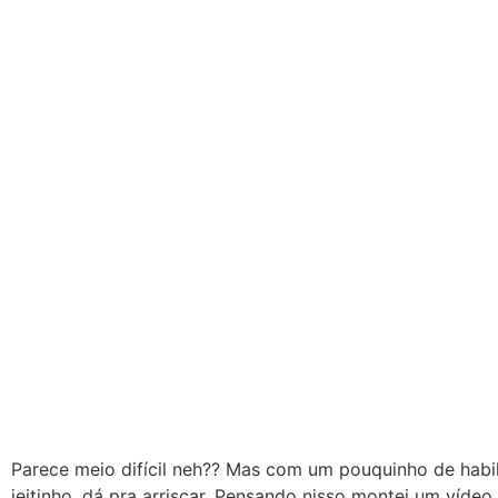
Parece meio difícil neh?? Mas com um pouquinho de habi
jeitinho, dá pra arriscar. Pensando nisso montei um vídeo