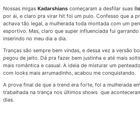
Nossas migas
Kadarshians
começaram a desfilar suas B
por ai, e claro pra virar hit foi um pulo. Confesso que a p
achava tão legal, a mulherada toda montada com um pen
esportivo. Mas, claro que super influenciada fui garrando
inserindo no meu dia a dia.
Tranças são sempre bem vindas, e dessa vez a versão b
pegou de jeito. Dá pra fazer bem justinha e até mais solt
mais romântica e casual. A ideia de misturar um pentead
com looks mais arrumadinho, acabou me conquistando.
A prova final de que a trend era forte, foi a mulherada e
trabalhada na trança nos últimos shows que acontecera
dias.