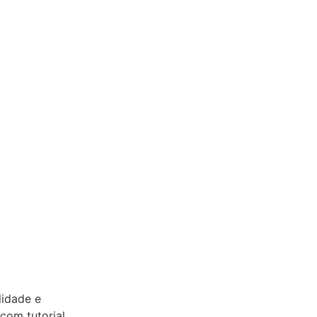
lidade e
 com tutorial