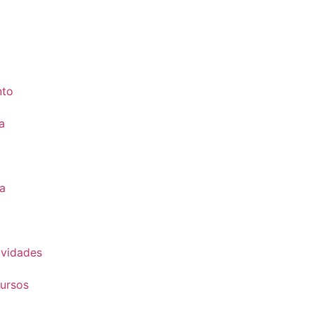
nto
a
a
vidades
ursos