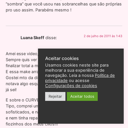
“sombra” que você usou nas sobrancelhas que são próprias
pro uso assim. Parabéns mesmo !
2 de julho de 2011 às 1:43
Luana Skeff
disse:
Amei esse video, Andreza!!!
Aceitar cookies
Sempre quis ver vc fazer a pele desde o comecinho até
Usamos cookies neste site para
finalizar total a maquiagem!
melhorar a sua experiência de
E essa make arrasou sem sombra de dúvidas!!
navegação. Leia a nossa
Política de
Gostei mto da dica do lapis marrom abaixo do bege, pq
privacidade
ou acesse
notava algo esquisito qnd usava e não sabia oq era. Agora
Configurações de cookies
já sei!
Rejeitar
Aceitar todos
E sobre o CURVEX, É VERDADE, VIU!!!
Tipo, comprei um bem baratinho msm, dos menos
sofisticados, e não troquei a borrachinha q tava já velhinha
e nem tinha reparado, e realmente andou cortando uns
fiozinhos dos meus cílios!!!