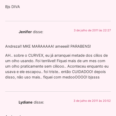
Bjs DIVA
3 de julho de 2011 às 22:27
Jenifer
disse:
Andreza!! MKE MARAAAAA! ameeeii! PARABENS!
AH.. sobre o CURVEX, eu já arranquei metade dos cilios de
um olho usando. Foi terriiivel! Fiquei mais de um mes com
um olho praticamente sem ciliooo.. Aconteceu enquanto eu
usava e ele escapou.. foi triste.. então CUIDADOO! depois
disso, não uso mais.. fiquei com medooOOOO! bjssss
3 de julho de 2011 às 20:52
Lydiane
disse: