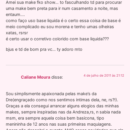
Amei sua make fko show… to fasculhando td para procurar
uma make bem preta para ir num casamento a noite, mas
entaum….
como faço uso base liquida é o certo essa coisa de base é
meio complicado eu sou morena e tenho umas olheiras
xatas, rsrsr
é certo usar o corretivo colorido com base liquida???
bjus e td de bom pra vc… ty adoro mto
4 de julho de 2011 às 21:12
Caliane Moura
disse:
Sou simplismente apaixonada pelas make’s da
Dre(engraçado como nos sentimos intimas dela, ne, rs?!).
Graças a ela consegui arrancar alguns elogios das minhas
makes, sempre inspiradas nas da Andreza,rs, n sabia nada
msm, era sempre aquela coisa bem basicona, tipo
menininha de 12 anos nas suas primeiras maquiagens.