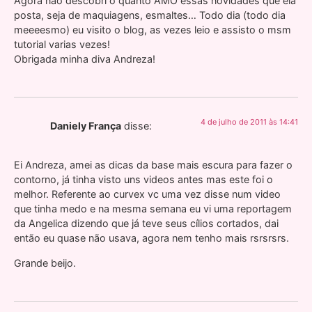
Agora não descobri o quanto AMO essas novidades que ela
posta, seja de maquiagens, esmaltes… Todo dia (todo dia
meeeesmo) eu visito o blog, as vezes leio e assisto o msm
tutorial varias vezes!
Obrigada minha diva Andreza!
4 de julho de 2011 às 14:41
Daniely França
disse:
Ei Andreza, amei as dicas da base mais escura para fazer o
contorno, já tinha visto uns videos antes mas este foi o
melhor. Referente ao curvex vc uma vez disse num video
que tinha medo e na mesma semana eu vi uma reportagem
da Angelica dizendo que já teve seus cílios cortados, dai
então eu quase não usava, agora nem tenho mais rsrsrsrs.
Grande beijo.