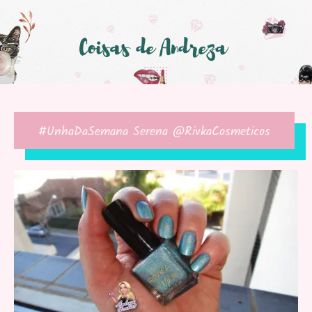
#UnhaDaSemana Serena @RivkaCosmeticos