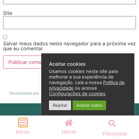
Site
Salvar meus dados neste navegador para a próxima vez
que eu comentar.
Aceitar cookies
Usamos cookies neste site para
melhorar a sua experiência de
navegação. Leia a nossa
Política de
privacidade
ou acesse
Configurações de cookies
Desenvolvido por
Rejeitar
Aceitar todos
Política de privacidade
2026 – Andreza Goulart – Todos os direitos reservados
Menu
Home
Pesquisar