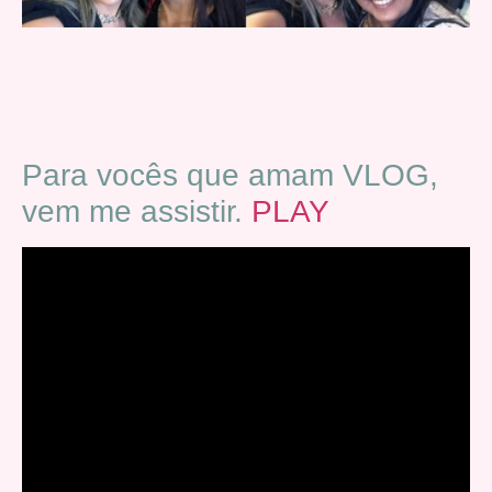
Para vocês que amam VLOG,
vem me assistir.
PLAY