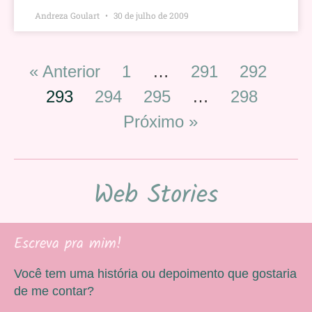
Andreza Goulart
30 de julho de 2009
« Anterior
1
…
291
292
293
294
295
…
298
Próximo »
Web Stories
Escreva pra mim!
Você tem uma história ou depoimento que gostaria
de me contar?