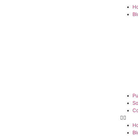
H
Bl
Pu
So
Co
H
Bl