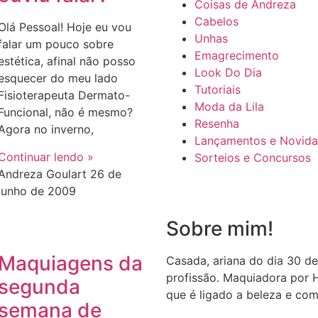
Coisas de Andreza
Cabelos
Olá Pessoal! Hoje eu vou
Unhas
falar um pouco sobre
Emagrecimento
estética, afinal não posso
Look Do Dia
esquecer do meu lado
Tutoriais
Fisioterapeuta Dermato-
Moda da Lila
Funcional, não é mesmo?
Resenha
Agora no inverno,
Lançamentos e Novid
Continuar lendo »
Sorteios e Concursos
Andreza Goulart
26 de
junho de 2009
Sobre mim!
Maquiagens da
Casada, ariana do dia 30 de
profissão. Maquiadora por 
segunda
que é ligado a beleza e com
semana de