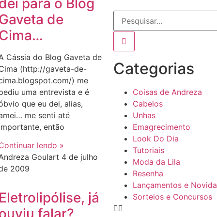
dei para o Blog
Gaveta de
Cima…
A Cássia do Blog Gaveta de
Categorias
Cima (http://gaveta-de-
cima.blogspot.com/) me
pediu uma entrevista e é
Coisas de Andreza
óbvio que eu dei, alias,
Cabelos
amei… me senti até
Unhas
importante, então
Emagrecimento
Look Do Dia
Continuar lendo »
Tutoriais
Andreza Goulart
4 de julho
Moda da Lila
de 2009
Resenha
Lançamentos e Novid
Eletrolipólise, já
Sorteios e Concursos
ouviu falar?