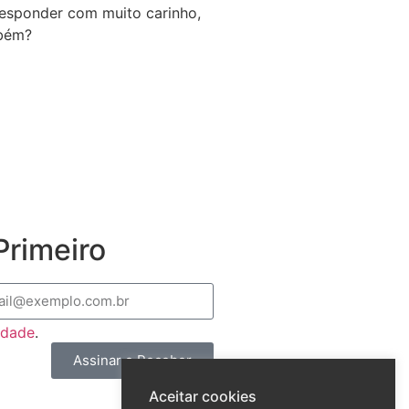
 responder com muito carinho,
mbém?
rimeiro
cidade
.
Assinar e Receber
Aceitar cookies