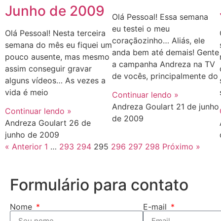
Junho de 2009
Olá Pessoal! Essa semana
eu testei o meu
Olá Pessoal! Nesta terceira
coraçãozinho… Aliás, ele
semana do mês eu fiquei um
anda bem até demais! Gente
pouco ausente, mas mesmo
a campanha Andreza na TV
assim conseguir gravar
de vocês, principalmente do
alguns vídeos… As vezes a
vida é meio
Continuar lendo »
Andreza Goulart
21 de junho
Continuar lendo »
de 2009
Andreza Goulart
26 de
junho de 2009
« Anterior
1
…
293
294
295
296
297
298
Próximo »
Formulário para contato
Nome
E-mail