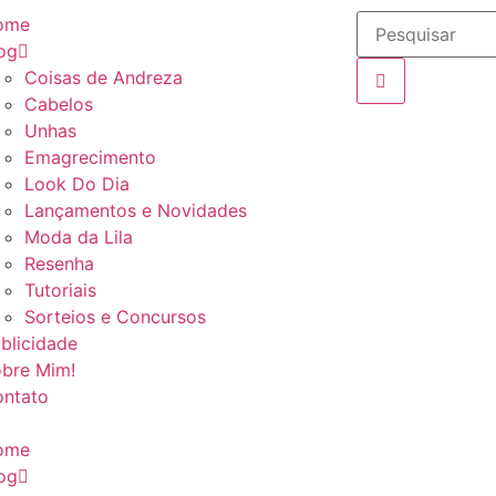
ome
og
Coisas de Andreza
Cabelos
Unhas
Emagrecimento
Look Do Dia
Lançamentos e Novidades
Moda da Lila
Resenha
Tutoriais
Sorteios e Concursos
blicidade
bre Mim!
ntato
ome
og