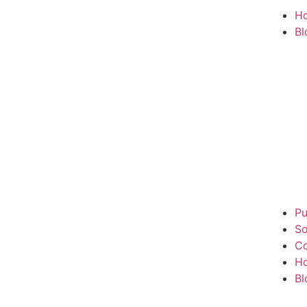
H
Bl
Pu
So
Co
H
Bl