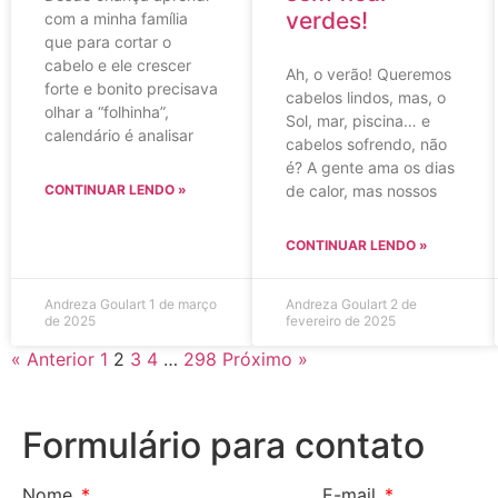
verdes!
com a minha família
que para cortar o
cabelo e ele crescer
Ah, o verão! Queremos
forte e bonito precisava
cabelos lindos, mas, o
olhar a “folhinha”,
Sol, mar, piscina… e
calendário é analisar
cabelos sofrendo, não
é? A gente ama os dias
de calor, mas nossos
CONTINUAR LENDO »
CONTINUAR LENDO »
Andreza Goulart
1 de março
Andreza Goulart
2 de
de 2025
fevereiro de 2025
« Anterior
1
2
3
4
…
298
Próximo »
Formulário para contato
Nome
E-mail