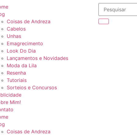
ome
og
Coisas de Andreza
Cabelos
Unhas
Emagrecimento
Look Do Dia
Lançamentos e Novidades
Moda da Lila
Resenha
Tutoriais
Sorteios e Concursos
blicidade
bre Mim!
ntato
ome
og
Coisas de Andreza