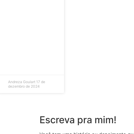
Andreza Goulart
17 de
dezembro de 2024
Escreva pra mim!