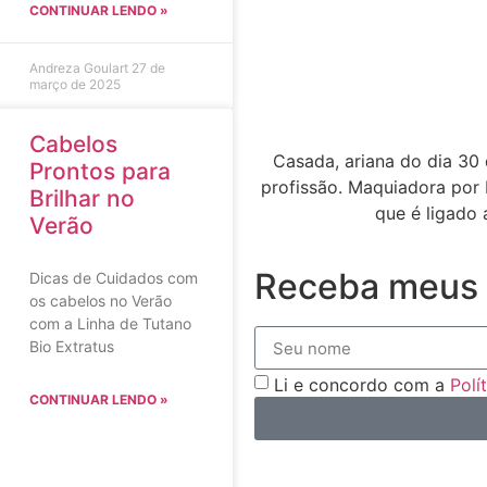
CONTINUAR LENDO »
Andreza Goulart
27 de
março de 2025
Cabelos
Casada, ariana do dia 30 
Prontos para
profissão. Maquiadora por 
Brilhar no
que é ligado 
Verão
Receba meus 
Dicas de Cuidados com
os cabelos no Verão
com a Linha de Tutano
Bio Extratus
Li e concordo com a
Polí
CONTINUAR LENDO »