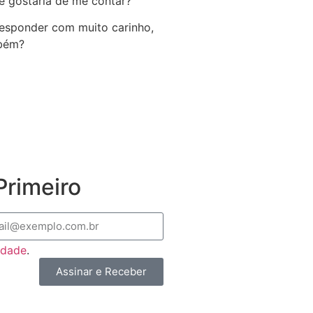
e gostaria de me contar?
 responder com muito carinho,
mbém?
rimeiro
cidade
.
Assinar e Receber